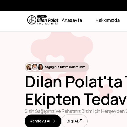
Anasayfa
Hakkımızda
sağlığınız bizim bakımımız
Dilan Polat'ta
Ekipten Tedav
Sizin Sağlığınız Ve Rahatınız Bizim İçin Herşeyden 
Randevu Al
Bilgi Al